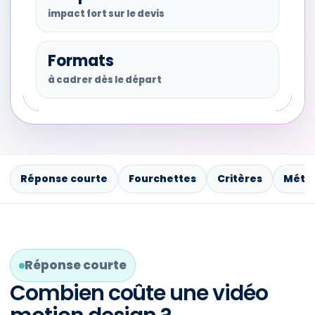
impact fort sur le devis
Formats
à cadrer dès le départ
Réponse courte
Fourchettes
Critères
Méth
Réponse courte
Combien coûte une vidéo