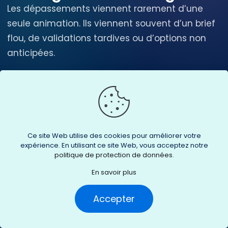
Les dépassements viennent rarement d’une
seule animation. Ils viennent souvent d’un brief
flou, de validations tardives ou d’options non
anticipées.
Demander un prix sans brief.
Sans durée, style,
cible et livrables, l’estimation restera trop vague.
Ce site Web utilise des cookies pour améliorer votre
Valider le script trop vite.
Modifier le fond après
expérience. En utilisant ce site Web, vous acceptez notre
storyboard ou animation coûte plus cher que
politique de protection de données
.
corriger au début.
En savoir plus
Accepter
Choisir un style trop ambitieux.
La 3D, les
personnages complexes ou les effets avancés
doivent avoir une vraie justification.